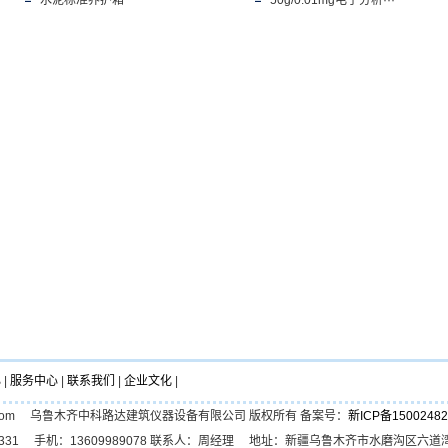
水泥标准养护箱
50g/0.01mg电子分析···
心
|
服务中心
|
联系我们
|
企业文化
|
.zkldyq.com 乌鲁木齐中科路达建筑仪器设备有限公司 版权所有 备案号：
新ICP备15002482
-4507331 手机：13609989078 联系人：周经理 地址：新疆乌鲁木齐市水磨沟区六道