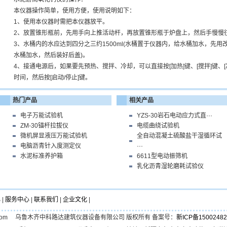
本仪器操作简单，使用方便，使用说明如下：
1、使用本仪器时需把本仪器放平。
2、放置锥形瓶前，先用手向上推活动杆，再放置锥形瓶于炉盘上，然后手慢慢
3、水桶内的水应达到四分之三约1500ml(水桶置于仪器内，给水桶加水，先
水桶加水，然后装好后盖)。
4、接通电源后，如果要先预热、搅拌、冷却，可以直接按[加热]键、[搅拌]键、
时间，然后按[启动/停止]键。
热门产品
相关产品
电子万能试验机
YZS-30岩石电动应力式直···
ZM-30锚杆拉拔仪
电缆曲绕试验机
微机屏显液压万能试验机
全自动混凝土硫酸盐干湿循环试
电脑沥青针入度测定仪
···
水泥标准养护箱
6611型电动振筛机
乳化沥青湿轮磨耗试验仪
心
|
服务中心
|
联系我们
|
企业文化
|
.zkldyq.com 乌鲁木齐中科路达建筑仪器设备有限公司 版权所有 备案号：
新ICP备15002482