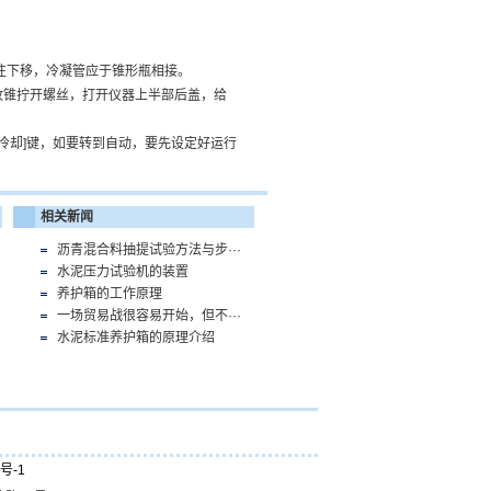
往下移，冷凝管应于锥形瓶相接。
用改锥拧开螺丝，打开仪器上半部后盖，给
[冷却]键，如要转到自动，要先设定好运行
相关新闻
沥青混合料抽提试验方法与步···
水泥压力试验机的装置
养护箱的工作原理
一场贸易战很容易开始，但不···
水泥标准养护箱的原理介绍
号-1